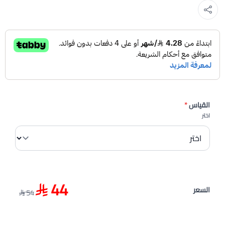
القياس
*
اختر
44
السعر
54