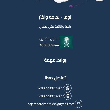
لوما - بجامه واكثر
راحة واناقة بكل مكان
السجل التجاري
4030589444
روابط مهمة
تواصل معنا
+966550814977
+966550814977
pajamaandmoreksa@gmail.com