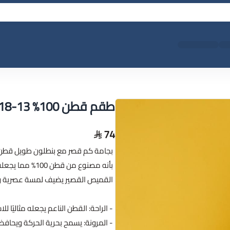
طقم قطن 100% 13-18 سنه
74
بأنه مصنوع من قط
القميص القصير يضيف لمسة عصرية وأ
- الراحة: القطن الناعم يجعله مثاليًا لل
- المرونة: يسمح بحرية الحركة ويحاف