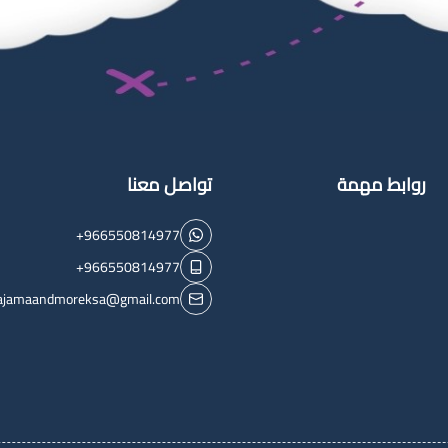
روابط مهمة
تواصل معنا
+966550814977
+966550814977
ajamaandmoreksa@gmail.com