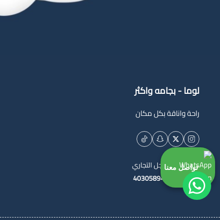
لوما - بجامه واكثر
راحة واناقة بكل مكان
السجل التجاري
تواصل معنا
4030589444