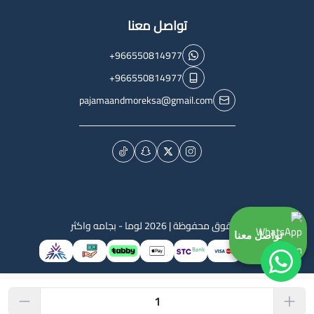
تواصل معنا
+966550814977
+966550814977
pajamaandmoreksa@gmail.com
الحقوق محفوظة | 2026
لوما - بجامه واكثر
تواصل معنا