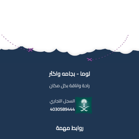
لوما - بجامه واكثر
راحة واناقة بكل مكان
السجل التجاري
4030589444
روابط مهمة