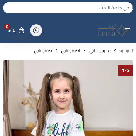
0
0
لوما - بجامه واكثر
الرئيسية
ملابس بناتي
اطقم بناتي
طقم بناتي
17%