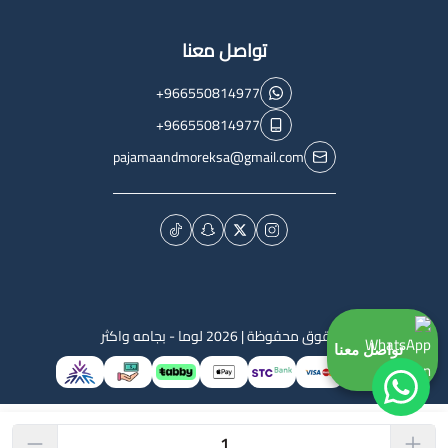
تواصل معنا
+966550814977
+966550814977
pajamaandmoreksa@gmail.com
الحقوق محفوظة | 2026
لوما - بجامه واكثر
تواصل معنا