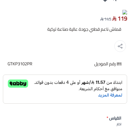
119
145
قماش ناعم قطني جودة عالية صناعة تركية
رقم الموديل
GTKP3102PR
القياس
*
اختر