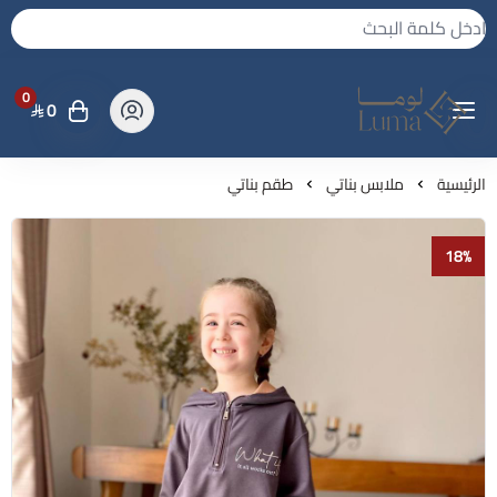
0
0
لوما - بجامه واكثر
الرئيسية
ملابس بناتي
طقم بناتي
18%