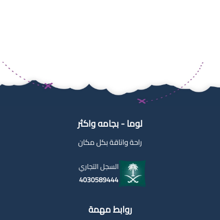
لوما - بجامه واكثر
راحة واناقة بكل مكان
السجل التجاري
4030589444
روابط مهمة