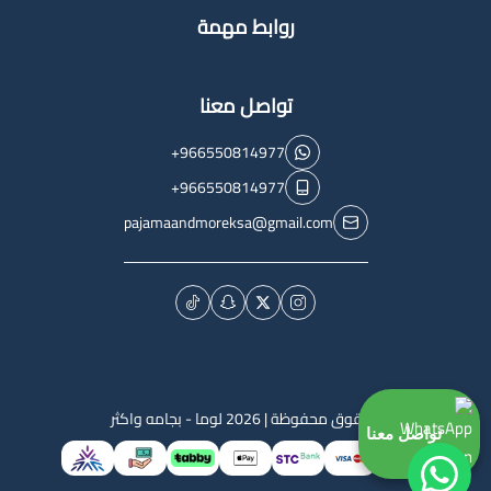
روابط مهمة
تواصل معنا
+966550814977
+966550814977
pajamaandmoreksa@gmail.com
الحقوق محفوظة | 2026
لوما - بجامه واكثر
تواصل معنا