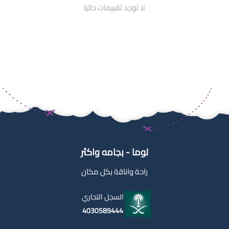
لا توجد تقييمات حاليا
لوما - بجامه واكثر
راحة واناقة بكل مكان
السجل التجاري
4030589444