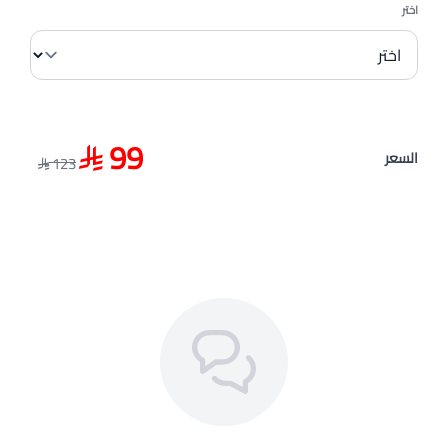
اختر
99
السعر
123