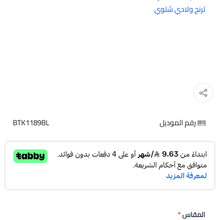
ترنج ولادي شتوي
رقم الموديل
BTK1189BL
المقاس
*