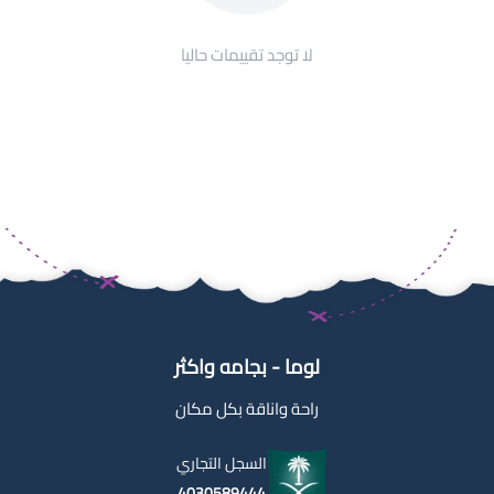
لا توجد تقييمات حاليا
لوما - بجامه واكثر
راحة واناقة بكل مكان
السجل التجاري
4030589444