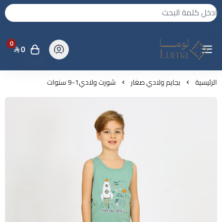
0
0
لوما - بجامه واكثر
الرئيسية
بجايم ولادي صغار
شورت ولادي1-9 سنوات