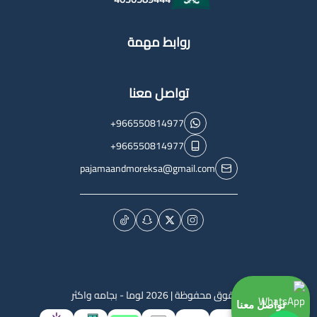
روابط مهمة
تواصل معنا
+966550814977
+966550814977
pajamaandmoreksa@gmail.com
الحقوق محفوظة | 2026
لوما - بجامه واكثر
تواصل معنا