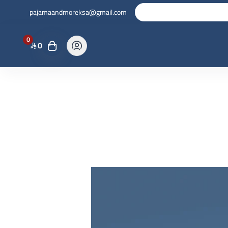
pajamaandmoreksa@gmail.com
0
0