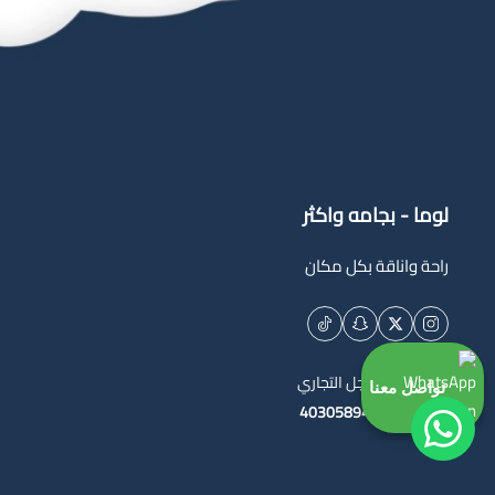
لوما - بجامه واكثر
راحة واناقة بكل مكان
السجل التجاري
تواصل معنا
4030589444