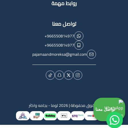
روابط مهمة
تواصل معنا
+966550814977
+966550814977
pajamaandmoreksa@gmail.com
الحقوق محفوظة | 2026
لوما - بجامه واكثر
تواصل معنا