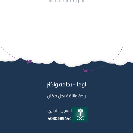
لا توجد تقييمات حاليا
لوما - بجامه واكثر
راحة واناقة بكل مكان
السجل التجاري
4030589444