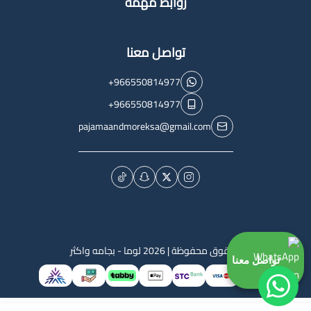
روابط مهمة
تواصل معنا
+966550814977
+966550814977
pajamaandmoreksa@gmail.com
الحقوق محفوظة | 2026
لوما - بجامه واكثر
تواصل معنا