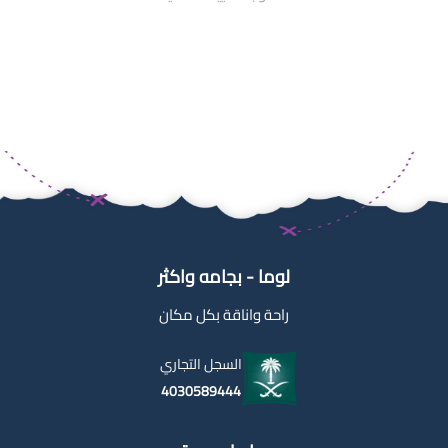
لوما - بجامه واكثر
راحة واناقة بكل مكان
السجل التجاري
4030589444