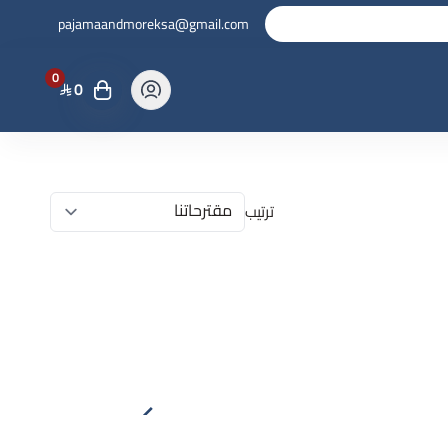
pajamaandmoreksa@gmail.com
0
0
ترتيب