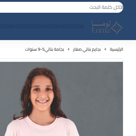
لوما - بجامه واكثر
الرئيسية
بجايم بناتي صغار
بجامة بناتي5-9 سنوات