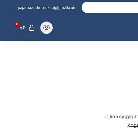
pajamaandmoreksa@gmail.com
0
0
حة وتهوية ممتازة.
بهجة.