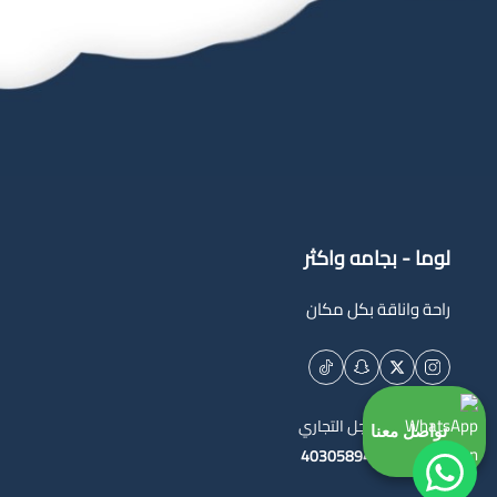
لوما - بجامه واكثر
راحة واناقة بكل مكان
السجل التجاري
تواصل معنا
4030589444