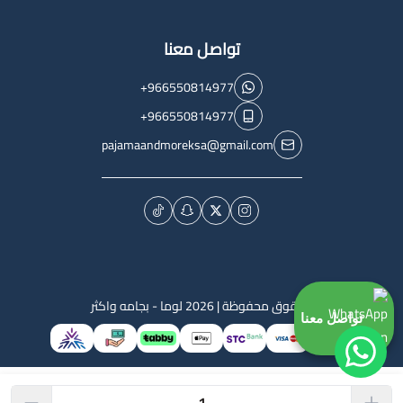
تواصل معنا
+966550814977
+966550814977
pajamaandmoreksa@gmail.com
الحقوق محفوظة | 2026
لوما - بجامه واكثر
تواصل معنا