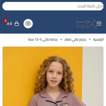
0
0
لوما - بجامه واكثر
الرئيسية
بجايم بناتي صغار
بجامة بناتي 5-12 سنة