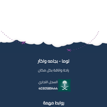
لوما - بجامه واكثر
راحة واناقة بكل مكان
السجل التجاري
4030589444
روابط مهمة