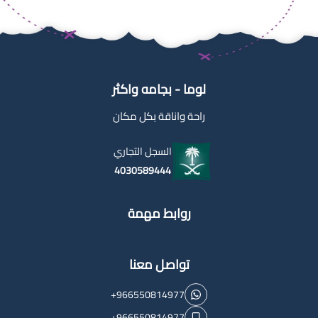
لوما - بجامه واكثر
راحة واناقة بكل مكان
السجل التجاري
4030589444
روابط مهمة
تواصل معنا
+966550814977
+966550814977