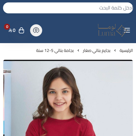
0
0
لوما - بجامه واكثر
الرئيسية
بجايم بناتي صغار
بجامة بناتي 5-12 سنة