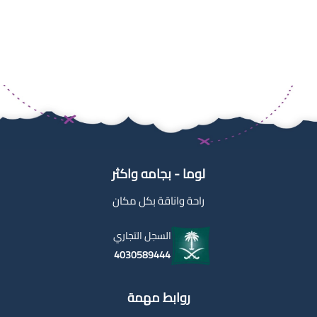
لوما - بجامه واكثر
راحة واناقة بكل مكان
السجل التجاري
4030589444
روابط مهمة