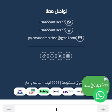
تواصل معنا
+966550814977
+966550814977
pajamaandmoreksa@gmail.com
الحقوق محفوظة | 2026
لوما - بجامه واكثر
تواصل معنا