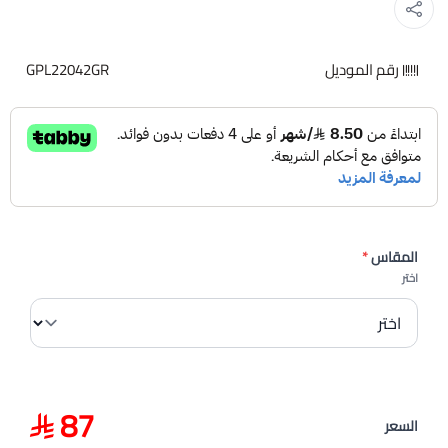
رقم الموديل
GPL22042GR
المقاس
*
اختر
87
السعر