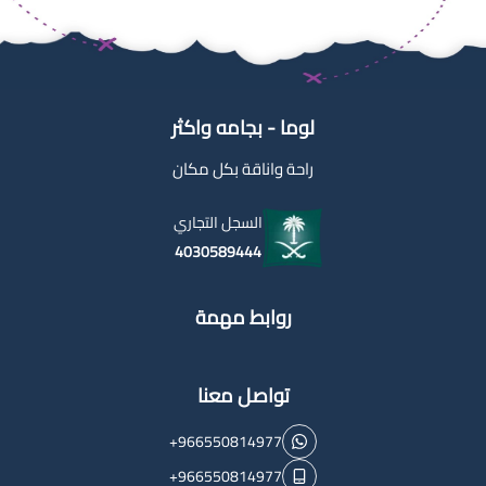
لوما - بجامه واكثر
راحة واناقة بكل مكان
السجل التجاري
4030589444
روابط مهمة
تواصل معنا
+966550814977
+966550814977