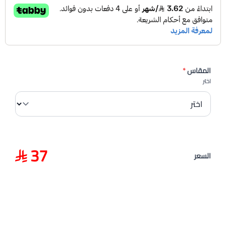
المقاس
*
اختر
37
السعر