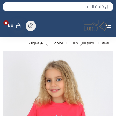
0
0
لوما - بجامه واكثر
الرئيسية
بجايم بناتي صغار
بجامة بناتي 1-9 سنوات