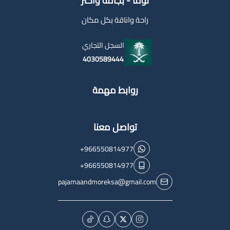
لوما - بجامه واكثر
راحة واناقة بكل مكان
السجل التجاري
4030589444
روابط مهمة
تواصل معنا
+966550814977
+966550814977
pajamaandmoreksa@gmail.com