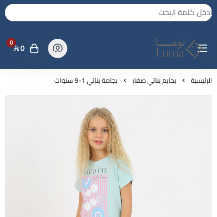
0
0
لوما - بجامه واكثر
الرئيسية
بجايم بناتي صغار
بجامة بناتي 1-9 سنوات