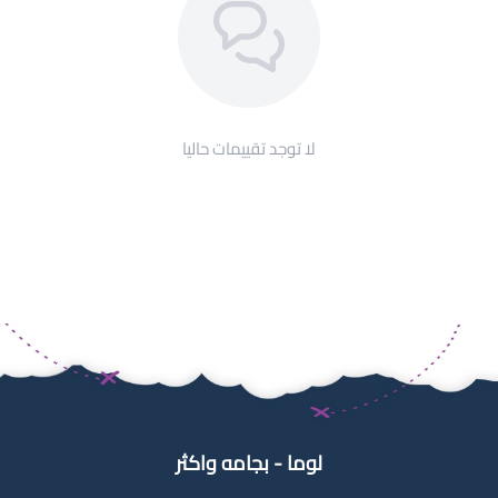
لا توجد تقييمات حاليا
لوما - بجامه واكثر