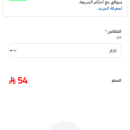
المقاس
*
اختر
54
السعر