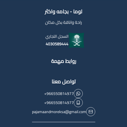
لوما - بجامه واكثر
راحة واناقة بكل مكان
السجل التجاري
4030589444
روابط مهمة
تواصل معنا
+966550814977
+966550814977
pajamaandmoreksa@gmail.com