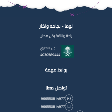
لوما - بجامه واكثر
راحة واناقة بكل مكان
السجل التجاري
4030589444
روابط مهمة
تواصل معنا
+966550814977
+966550814977