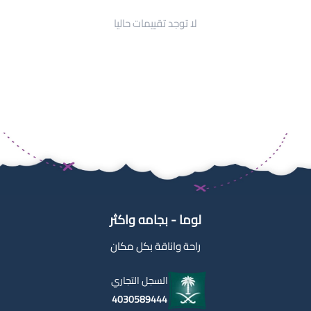
لا توجد تقييمات حاليا
لوما - بجامه واكثر
راحة واناقة بكل مكان
السجل التجاري
4030589444