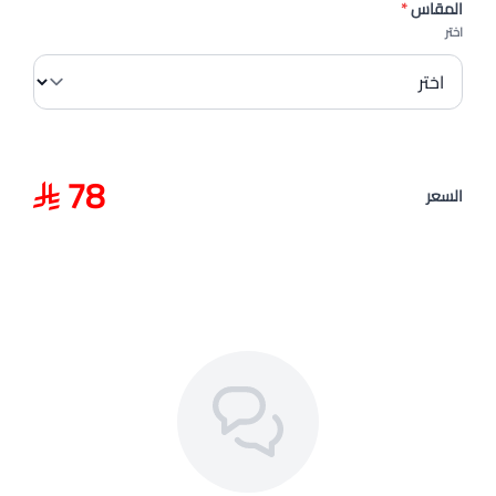
المقاس
*
اختر
78
السعر