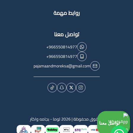
روابط مهمة
تواصل معنا
+966550814977
+966550814977
pajamaandmoreksa@gmail.com
الحقوق محفوظة | 2026
لوما - بجامه واكثر
تواصل معنا